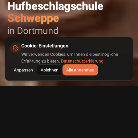
Hufbeschlagschule
Schweppe
in Dortmund
Cookie-Einstellungen
KONTAKT
Wir verwenden Cookies, um Ihnen die bestmögliche
Erfahrung zu bieten.
Datenschutzerklärung
.
Anpassen
Ablehnen
Alle annehmen